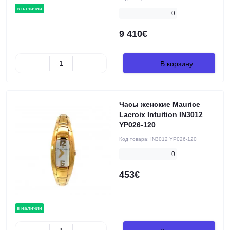
в наличии
0
9 410€
В корзину
Часы женские Maurice
Lacroix Intuition IN3012
YP026-120
Код товара:
IN3012 YP026-120
0
453€
в наличии