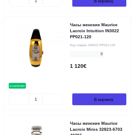
В корзину
Часы женские Maurice
Lacroix Intuition IN3022
PP021-120
Код товара:
IN3022 PP021-120
0
1 120€
в наличии
В корзину
Часы женские Maurice
Lacroix Miros 32823-6703