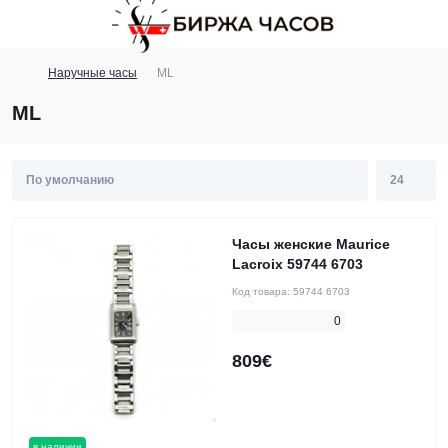
Наручные часы
ML
ML
Часы женские Maurice
Lacroix 59744 6703
Код товара:
59744 6703
0
809€
в наличии