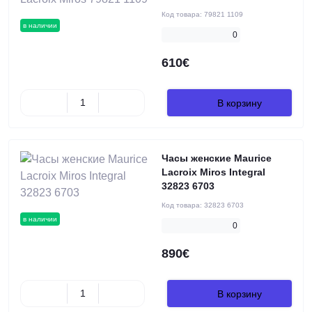
Код товара:
79821 1109
в наличии
0
610€
В корзину
Часы женские Maurice
Lacroix Miros Integral
32823 6703
Код товара:
32823 6703
в наличии
0
890€
В корзину