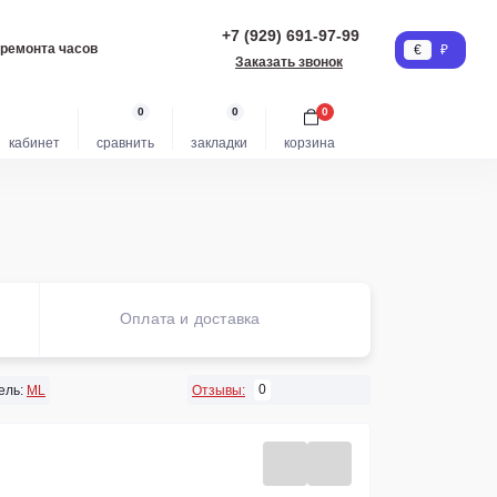
+7 (929) 691-97-99
 ремонта часов
€
₽
Заказать звонок
0
0
0
кабинет
сравнить
закладки
корзина
Оплата и доставка
0
ель:
ML
Отзывы: