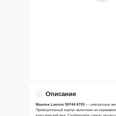
Описание
Maurice Lacroix 59744 6703
— элегантные жен
Прямоугольный корпус выполнен из нержавею
классический вид. Сапфировое стекло защища