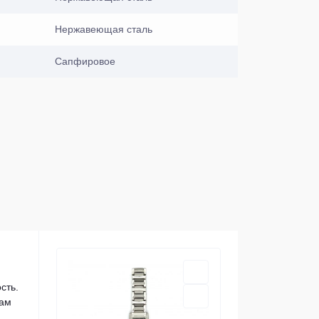
Нержавеющая сталь
Сапфировое
сть.
сам