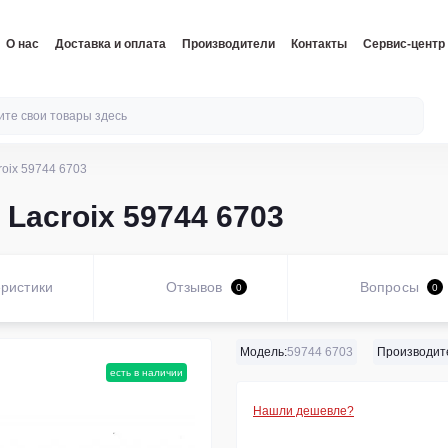
О нас
Доставка и оплата
Производители
Контакты
Сервис-центр
roix 59744 6703
Lacroix 59744 6703
ристики
Отзывов
Вопросы
0
0
Модель:
59744 6703
Производит
есть в наличии
Нашли дешевле?