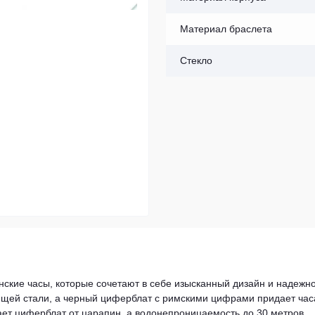
Материал браслета
Стекло
ские часы, которые сочетают в себе изысканный дизайн и надежно
щей стали, а черный циферблат с римскими цифрами придает ча
ет циферблат от царапин, а водонепроницаемость до 30 метров