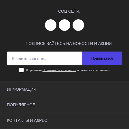
СОЦ СЕТИ:
ПОДПИСЫВАЙТЕСЬ НА НОВОСТИ И АКЦИИ:
Подписаться
Я прочитал
Политика Безопасности
и согласен с условиями
ИНФОРМАЦИЯ
О нас
ПОПУЛЯРНОЕ
Доставка и оплата
Условия соглашения
Наручные часы
КОНТАКТЫ И АДРЕС
Контакты
Страничка коллекционера
Возврат товара