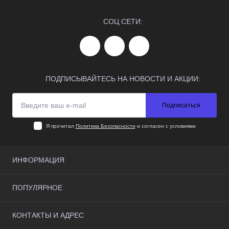
СОЦ СЕТИ:
ПОДПИСЫВАЙТЕСЬ НА НОВОСТИ И АКЦИИ:
Подписаться
Я прочитал
Политика Безопасности
и согласен с условиями
ИНФОРМАЦИЯ
О нас
ПОПУЛЯРНОЕ
Доставка и оплата
Условия соглашения
Наручные часы
КОНТАКТЫ И АДРЕС
Контакты
Страничка коллекционера